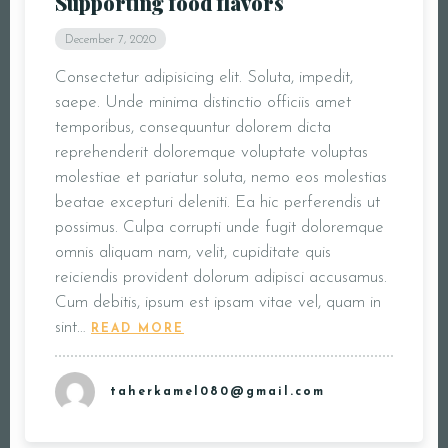
Supporting food flavors
December 7, 2020
Consectetur adipisicing elit. Soluta, impedit,
saepe. Unde minima distinctio officiis amet
temporibus, consequuntur dolorem dicta
reprehenderit doloremque voluptate voluptas
molestiae et pariatur soluta, nemo eos molestias
beatae excepturi deleniti. Ea hic perferendis ut
possimus. Culpa corrupti unde fugit doloremque
omnis aliquam nam, velit, cupiditate quis
reiciendis provident dolorum adipisci accusamus.
Cum debitis, ipsum est ipsam vitae vel, quam in
sint…
READ MORE
taherkamel080@gmail.com