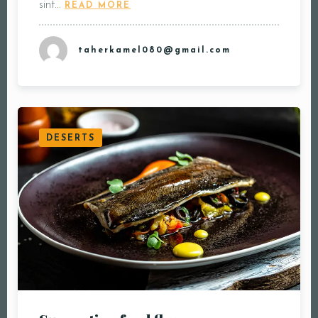
sint…
READ MORE
taherkamel080@gmail.com
DESERTS