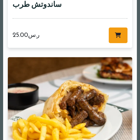
ساندوتش طرب
ر.س
25.00