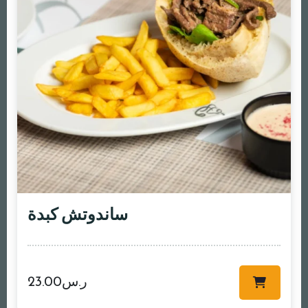
ساندوتش كبدة
ر.س
23.00