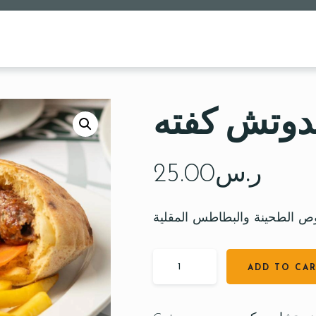
وتش كفته
ر.س
25.00
ص الطحينة والبطاطس المقلية
ADD TO CA