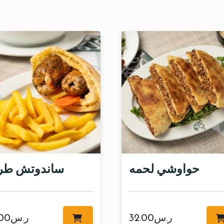
حواوشي لحمه
ساندوتش ط
ر.س
32.00
ر.س
.00