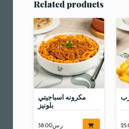
Related products
رب
مكرونه اسباجيتي
بلونيز
25
ر.س
38.00