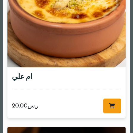
ام علي
20.00
ر.س