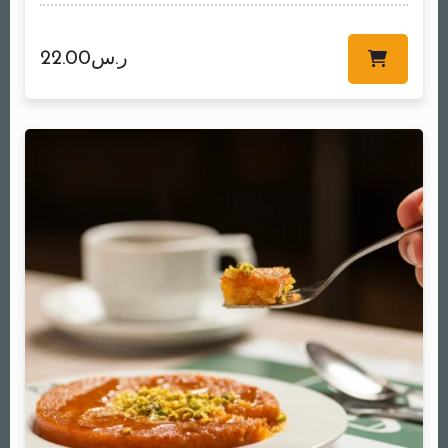
22.00
ر.س