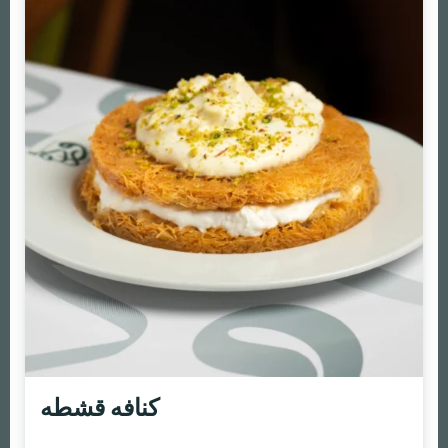
كنافه قشطه